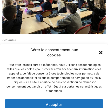
Actualités
Animations scolaires sur le Syndicat Mixte…
Gérer le consentement aux
Jeudi 15 Février 2024
cookies
A l’initiative du SMND, 120 classes volontaires de CE2, CM1 et CM2
profitent actuellement d’animations…
Pour offrir les meilleures expériences, nous utilisons des technologies
telles que les cookies pour stocker et/ou accéder aux informations des
En savoir plus
appareils. Le fait de consentir à ces technologies nous permettra de
traiter des données telles que le comportement de navigation ou les ID
uniques sur ce site. Le fait de ne pas consentir ou de retirer son
consentement peut avoir un effet négatif sur certaines caractéristiques
et fonctions.
Accepter