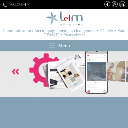
0384736919
Communication d’accompagnement au changement • Déchets • Eau-
GEMAPI • Plans climat
Menu