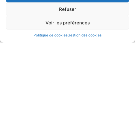
Refuser
Voir les préférences
Politique de cookies
Gestion des cookies
Actualités
Tri des biodéchets dans les cantines…
Mercredi 03 Janvier 2024
Le Grand Orly Seine Bièvre en parle … 8 éco-animateurs pour
accompagner le tri des…
En savoir plus