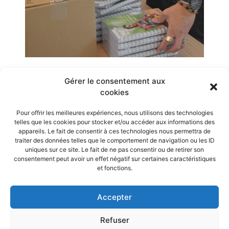
Gérer le consentement aux
Retour à la catégorie
Actualités
cookies
Article précédent
Article suivant
Pour offrir les meilleures expériences, nous utilisons des technologies
telles que les cookies pour stocker et/ou accéder aux informations des
Contacts
appareils. Le fait de consentir à ces technologies nous permettra de
traiter des données telles que le comportement de navigation ou les ID
L&M et associés
uniques sur ce site. Le fait de ne pas consentir ou de retirer son
Mentions légales
consentement peut avoir un effet négatif sur certaines caractéristiques
et fonctions.
Gestion des cookies
Crédits
Actualités
Accepter
Politique de cookies (UE)
Refuser