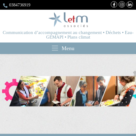
0384736919
Communication d’accompagnement au changement • Déchets • Eau-
GEMAPI • Plans climat
Menu