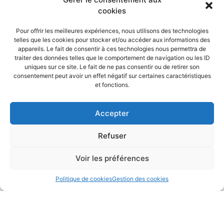
Actualités
cookies
Formation des éco-animateurs au SIETREM
Mardi 08 Février 2022
Pour offrir les meilleures expériences, nous utilisons des technologies
telles que les cookies pour stocker et/ou accéder aux informations des
En savoir plus
appareils. Le fait de consentir à ces technologies nous permettra de
traiter des données telles que le comportement de navigation ou les ID
uniques sur ce site. Le fait de ne pas consentir ou de retirer son
consentement peut avoir un effet négatif sur certaines caractéristiques
et fonctions.
Accepter
Refuser
Voir les préférences
Politique de cookies
Gestion des cookies
Actualités
Simplification des consignes de tri
Mardi 23 Novembre 2021