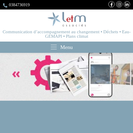
0384736919
Communication d’accompagnement au changement • Déchets • Eau-
GEMAPI • Plans climat
Menu