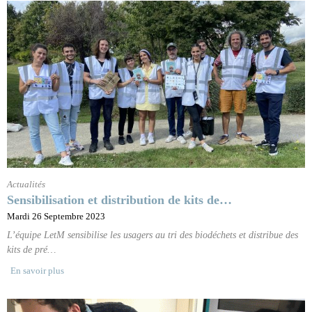
Actualités
Sensibilisation et distribution de kits de…
Mardi 26 Septembre 2023
L’équipe LetM sensibilise les usagers au tri des biodéchets et distribue des
kits de pré…
En savoir plus